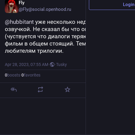
Fly
Login
@
Fly@social.openhood.ru
@
hubbitant
 уже несколько недель лежит с рус 
озвучкой. Не сказал бы что она очень крутая 
(чуствуется что диалоги теряют нить). Но 
фильм в общем стоящий. Тем более 
любителям трилогии.
Apr 28, 2023, 07:55 AM
·
·
Tusky
0
boosts
·
0
favorites