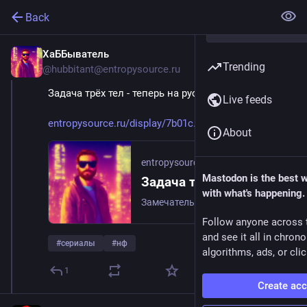
Back
ХаББыватель
Apr 28, 2023
Trending
@
hubbitant@entropysource.ru
Задача трёх тел - теперь на русском
Live feeds
entropysource.ru/display/7b01c
About
entropysource.ru
Mastodon is the best 
Задача трёх тел - теперь на русском
with what's happening.
Замечательный НФ сериал, о котором я уже писал, теперь с русской озвучкой. #сериалы #нф...
Follow anyone across 
and see it all in chron
#
сериалы
#
нф
algorithms, ads, or clic
1
Create ac